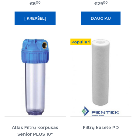
00
00
€8
€29
DAUGIAU
Populiari
Atlas Filtrų korpusas
Filtrų kasetė PD
Senior PLUS 10"