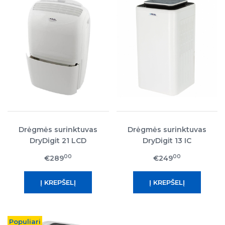
Drėgmės surinktuvas
Drėgmės surinktuvas
DryDigit 21 LCD
DryDigit 13 IC
00
00
€289
€249
Populiari