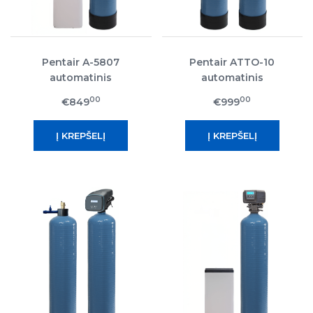
Pentair A-5807
Pentair ATTO-10
automatinis
automatinis
minkštinimo filtras
nugeležinimo filtras
00
00
€849
€999