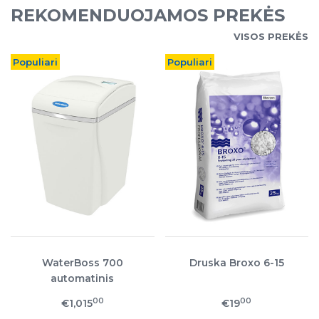
REKOMENDUOJAMOS PREKĖS
VISOS PREKĖS
Populiari
Populiari
WaterBoss 700
Druska Broxo 6-15
automatinis
minkštinimo filtras
00
00
€1,015
€19