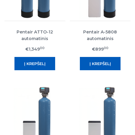
Pentair ATTO-12
Pentair A-5808
automatinis
automatinis
nugeležinimo filtras
minkštinimo filtras
00
00
€1,349
€899