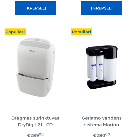
Populiari
Populiari
Drėgmės surinktuvas
Geriamo vandens
DryDigit 21 LCD
sistema Morion
Mineral Black Edition
00
00
€289
€280