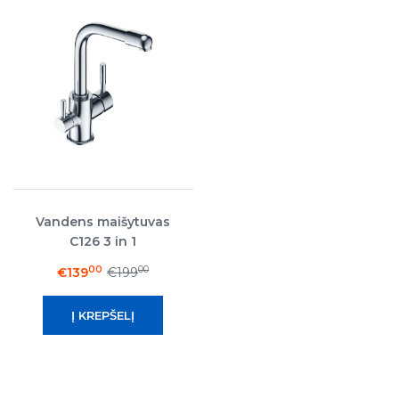
Vandens maišytuvas
C126 3 in 1
00
00
€139
€199